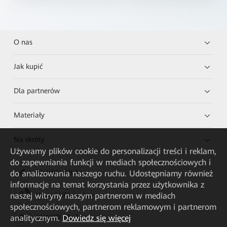
O nas
Jak kupić
Dla partnerów
Materiały
Na skróty
Używamy plików cookie do personalizacji treści i reklam,
do zapewniania funkcji w mediach społecznościowych i
do analizowania naszego ruchu. Udostępniamy również
HUAWEI eKit App
informacje na temat korzystania przez użytkownika z
naszej witryny naszym partnerom w mediach
Huawei HiKnow App
społecznościowych, partnerom reklamowym i partnerom
analitycznym.
Dowiedz się więcej
HUAWEI eFly App