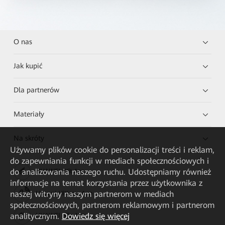
O nas
Jak kupić
Dla partnerów
Materiały
Na skróty
Używamy plików cookie do personalizacji treści i reklam,
do zapewniania funkcji w mediach społecznościowych i
do analizowania naszego ruchu. Udostępniamy również
HUAWEI eKit App
informacje na temat korzystania przez użytkownika z
naszej witryny naszym partnerom w mediach
Huawei HiKnow App
społecznościowych, partnerom reklamowym i partnerom
analitycznym.
Dowiedz się więcej
HUAWEI eFly App