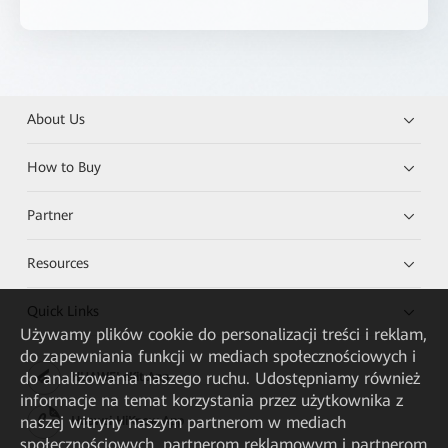
About Us
How to Buy
Partner
Resources
Quick Links
Używamy plików cookie do personalizacji treści i reklam,
do zapewniania funkcji w mediach społecznościowych i
do analizowania naszego ruchu. Udostępniamy również
HUAWEI eKit App
informacje na temat korzystania przez użytkownika z
naszej witryny naszym partnerom w mediach
Huawei HiKnow App
społecznościowych, partnerom reklamowym i partnerom