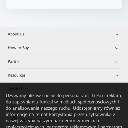
About Us
How to Buy
Partner
Resources
Quick Links
Używamy plików cookie do personalizacji treści i reklam,
do zapewniania funkcji w mediach społecznościowych i
do analizowania naszego ruchu. Udostępniamy również
HUAWEI eKit App
informacje na temat korzystania przez użytkownika z
naszej witryny naszym partnerom w mediach
Huawei HiKnow App
społecznościowych, partnerom reklamowym i partnerom