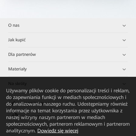
O nas
Jak kupić
Dla partnerów
Materiały
Na skróty
Używamy plików cookie do personalizacji treści i reklam,
do zapewniania funkcji w mediach społecznościowych i
do analizowania naszego ruchu. Udostępniamy również
HUAWEI eKit App
informacje na temat korzystania przez użytkownika z
naszej witryny naszym partnerom w mediach
Huawei HiKnow App
społecznościowych, partnerom reklamowym i partnerom
analitycznym.
Dowiedz się więcej
HUAWEI eFly App