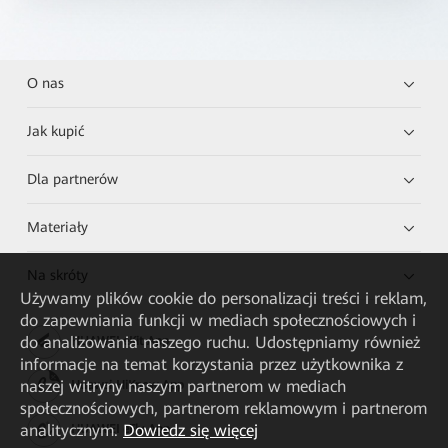
O nas
Jak kupić
Dla partnerów
Materiały
Na skróty
Używamy plików cookie do personalizacji treści i reklam,
do zapewniania funkcji w mediach społecznościowych i
do analizowania naszego ruchu. Udostępniamy również
HUAWEI eKit App
informacje na temat korzystania przez użytkownika z
naszej witryny naszym partnerom w mediach
Huawei HiKnow App
społecznościowych, partnerom reklamowym i partnerom
analitycznym.
Dowiedz się więcej
HUAWEI eFly App