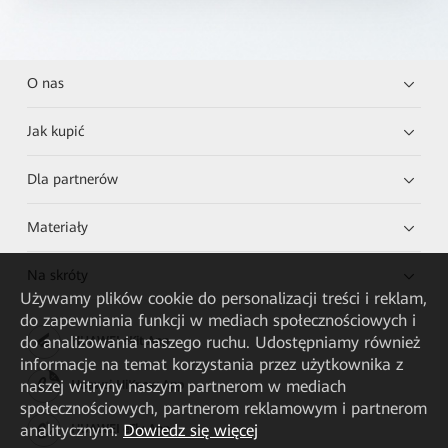
O nas
Jak kupić
Dla partnerów
Materiały
Na skróty
Używamy plików cookie do personalizacji treści i reklam,
do zapewniania funkcji w mediach społecznościowych i
do analizowania naszego ruchu. Udostępniamy również
HUAWEI eKit App
informacje na temat korzystania przez użytkownika z
naszej witryny naszym partnerom w mediach
Huawei HiKnow App
społecznościowych, partnerom reklamowym i partnerom
analitycznym.
Dowiedz się więcej
HUAWEI eFly App