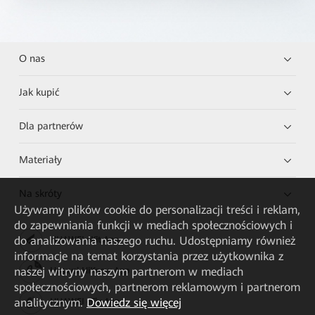
O nas
Jak kupić
Dla partnerów
Materiały
Na skróty
Używamy plików cookie do personalizacji treści i reklam,
do zapewniania funkcji w mediach społecznościowych i
do analizowania naszego ruchu. Udostępniamy również
HUAWEI eKit App
informacje na temat korzystania przez użytkownika z
naszej witryny naszym partnerom w mediach
Huawei HiKnow App
społecznościowych, partnerom reklamowym i partnerom
analitycznym.
Dowiedz się więcej
HUAWEI eFly App