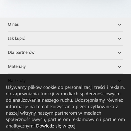
O nas
Jak kupić
Dla partnerów
Materiały
Na skróty
Używamy plików cookie do personalizacji treści i reklam,
do zapewniania funkcji w mediach społecznościowych i
do analizowania naszego ruchu. Udostępniamy również
HUAWEI eKit App
informacje na temat korzystania przez użytkownika z
naszej witryny naszym partnerom w mediach
Huawei HiKnow App
społecznościowych, partnerom reklamowym i partnerom
analitycznym.
Dowiedz się więcej
HUAWEI eFly App