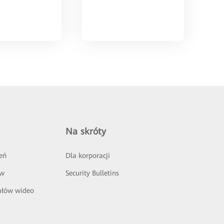
Na skróty
eń
Dla korporacji
ów
Security Bulletins
ałów wideo