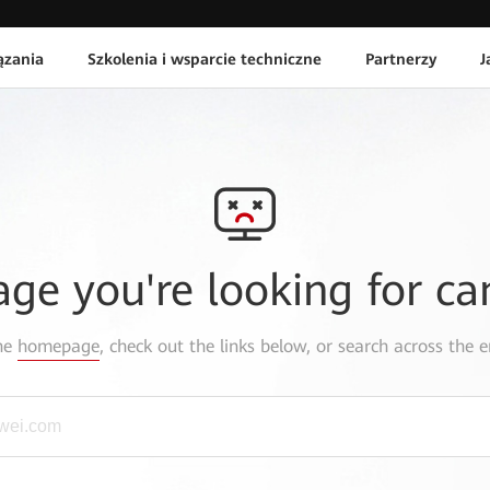
ązania
Szkolenia i wsparcie techniczne
Partnerzy
J
age you're looking for ca
the
homepage
, check out the links below, or search across the e