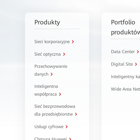
Produkty
Portfolio
produktó
Sieci korporacyjne
Data Center
Sieć optyczna
Digital Site
Przechowywanie
danych
Inteligentny 
Inteligentna
Wide Area Ne
współpraca
Sieć bezprzewodowa
dla przedsiębiorstw
Usługi cyfrowe
Chmura Huawei