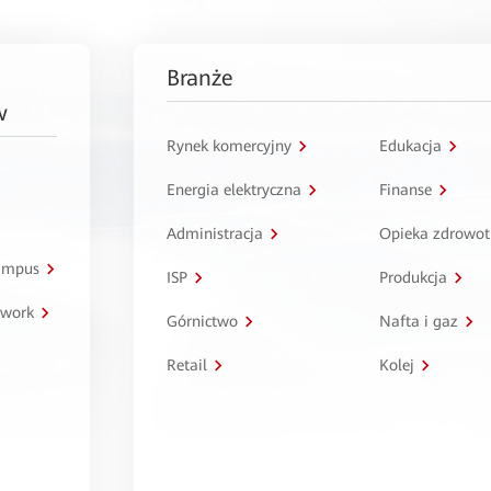
Branże
w
Rynek komercyjny
Edukacja
Energia elektryczna
Finanse
Administracja
Opieka zdrowo
kampus
ISP
Produkcja
twork
Górnictwo
Nafta i gaz
Retail
Kolej