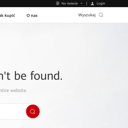
Login
Na świecie
Wyszukaj
ak kupić
O nas
n't be found.
ntire website.