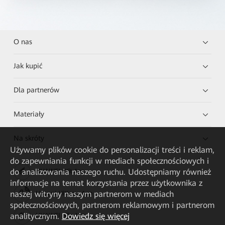
O nas
Jak kupić
Dla partnerów
Materiały
Na skróty
Używamy plików cookie do personalizacji treści i reklam,
do zapewniania funkcji w mediach społecznościowych i
do analizowania naszego ruchu. Udostępniamy również
HUAWEI eKit App
informacje na temat korzystania przez użytkownika z
naszej witryny naszym partnerom w mediach
Huawei HiKnow App
społecznościowych, partnerom reklamowym i partnerom
analitycznym.
Dowiedz się więcej
HUAWEI eFly App