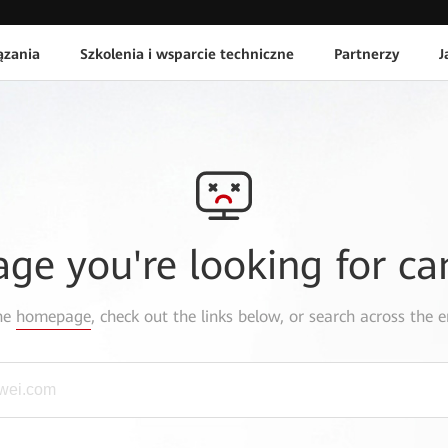
ązania
Szkolenia i wsparcie techniczne
Partnerzy
J
age you're looking for ca
the
homepage
, check out the links below, or search across the e