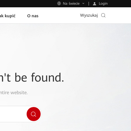
Login
Na świecie
Wyszukaj
ak kupić
O nas
n't be found.
ntire website.