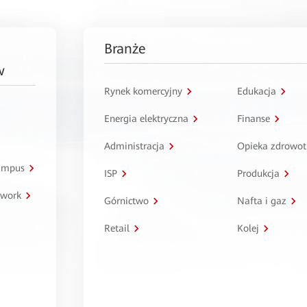
Branże
w
Rynek komercyjny
Edukacja
Energia elektryczna
Finanse
Administracja
Opieka zdrowo
kampus
ISP
Produkcja
twork
Górnictwo
Nafta i gaz
Retail
Kolej