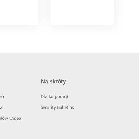
Na skróty
eń
Dla korporacji
ów
Security Bulletins
ałów wideo