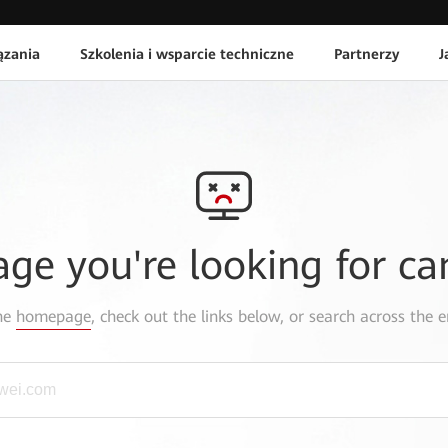
ązania
Szkolenia i wsparcie techniczne
Partnerzy
J
age you're looking for ca
the
homepage
, check out the links below, or search across the e