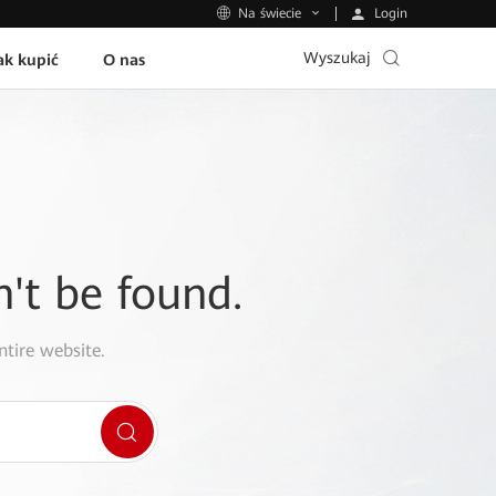
Login
Na świecie
Wyszukaj
ak kupić
O nas
n't be found.
ntire website.