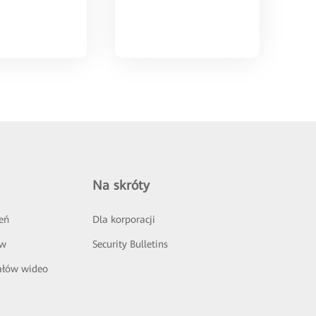
Na skróty
eń
Dla korporacji
ów
Security Bulletins
ałów wideo