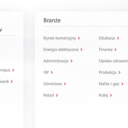
Branże
w
Rynek komercyjny
Edukacja
Energia elektryczna
Finanse
Administracja
Opieka zdrowo
kampus
ISP
Produkcja
twork
Górnictwo
Nafta i gaz
Retail
Kolej