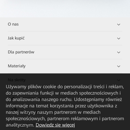
O nas
Jak kupić
Dla partnerów
Materiały
Na skróty
Używamy plików cookie do personalizacji treści i reklam,
do zapewniania funkcji w mediach społecznościowych i
do analizowania naszego ruchu. Udostępniamy również
HUAWEI eKit App
informacje na temat korzystania przez użytkownika z
naszej witryny naszym partnerom w mediach
Huawei HiKnow App
społecznościowych, partnerom reklamowym i partnerom
analitycznym.
Dowiedz się więcej
HUAWEI eFly App