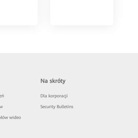
Na skróty
eń
Dla korporacji
ów
Security Bulletins
ałów wideo