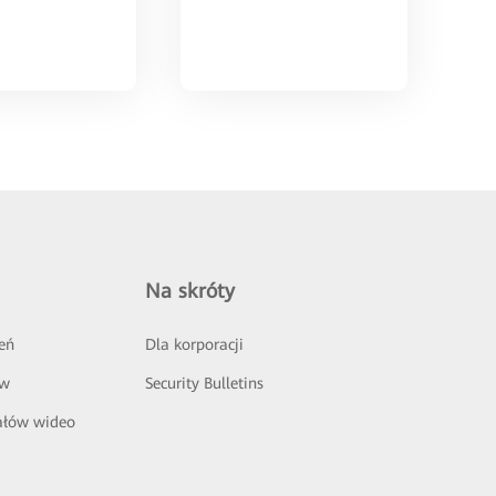
Na skróty
eń
Dla korporacji
ów
Security Bulletins
ałów wideo