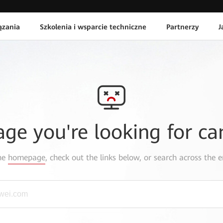
ązania
Szkolenia i wsparcie techniczne
Partnerzy
J
age you're looking for ca
the
homepage
, check out the links below, or search across the e