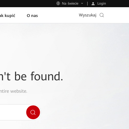
Login
Na świecie
Wyszukaj
ak kupić
O nas
n't be found.
ntire website.