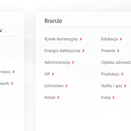
Branże
w
Rynek komercyjny
Edukacja
Energia elektryczna
Finanse
Administracja
Opieka zdrowo
kampus
ISP
Produkcja
twork
Górnictwo
Nafta i gaz
Retail
Kolej