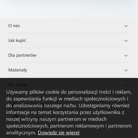
O nas
Jak kupić
Dla partnerów
Materiały
Na skróty
Używamy plików cookie do personalizacji treści i reklam,
do zapewniania funkcji w mediach społecznościowych i
do analizowania naszego ruchu. Udostępniamy również
HUAWEI eKit App
informacje na temat korzystania przez użytkownika z
naszej witryny naszym partnerom w mediach
Huawei HiKnow App
społecznościowych, partnerom reklamowym i partnerom
analitycznym.
Dowiedz się więcej
HUAWEI eFly App