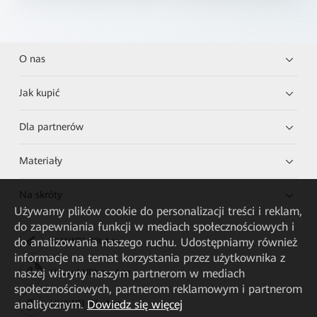
O nas
Jak kupić
Dla partnerów
Materiały
Na skróty
Używamy plików cookie do personalizacji treści i reklam,
do zapewniania funkcji w mediach społecznościowych i
do analizowania naszego ruchu. Udostępniamy również
HUAWEI eKit App
informacje na temat korzystania przez użytkownika z
naszej witryny naszym partnerom w mediach
Huawei HiKnow App
społecznościowych, partnerom reklamowym i partnerom
analitycznym.
Dowiedz się więcej
HUAWEI eFly App