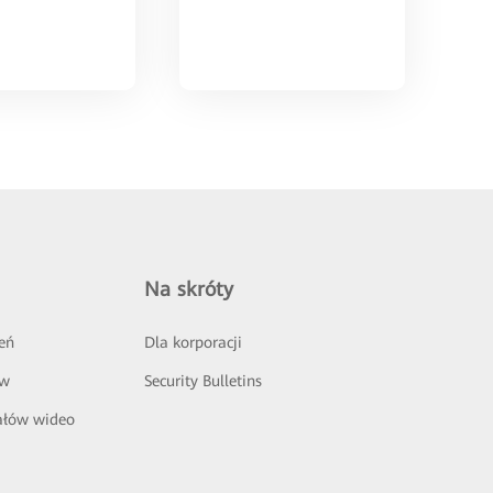
Na skróty
eń
Dla korporacji
ów
Security Bulletins
ałów wideo