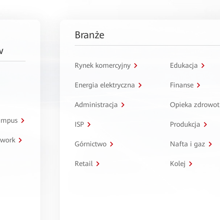
Branże
w
Rynek komercyjny
Edukacja
Energia elektryczna
Finanse
Administracja
Opieka zdrowo
kampus
ISP
Produkcja
twork
Górnictwo
Nafta i gaz
Retail
Kolej