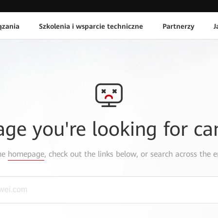
ązania
Szkolenia i wsparcie techniczne
Partnerzy
J
age you're looking for ca
the
homepage
, check out the links below, or search across the e