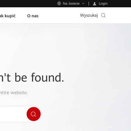
Login
Na świecie
Wyszukaj
ak kupić
O nas
n't be found.
ntire website.