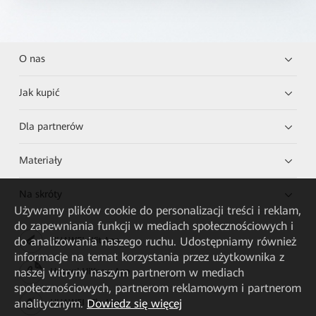
O nas
Jak kupić
Dla partnerów
Materiały
Na skróty
Używamy plików cookie do personalizacji treści i reklam,
do zapewniania funkcji w mediach społecznościowych i
do analizowania naszego ruchu. Udostępniamy również
HUAWEI eKit App
informacje na temat korzystania przez użytkownika z
naszej witryny naszym partnerom w mediach
Huawei HiKnow App
społecznościowych, partnerom reklamowym i partnerom
analitycznym.
Dowiedz się więcej
HUAWEI eFly App