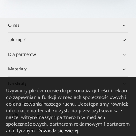
O nas
Jak kupić
Dla partnerów
Materiały
Na skróty
Używamy plików cookie do personalizacji treści i reklam,
do zapewniania funkcji w mediach społecznościowych i
do analizowania naszego ruchu. Udostępniamy również
HUAWEI eKit App
informacje na temat korzystania przez użytkownika z
naszej witryny naszym partnerom w mediach
Huawei HiKnow App
społecznościowych, partnerom reklamowym i partnerom
analitycznym.
Dowiedz się więcej
HUAWEI eFly App