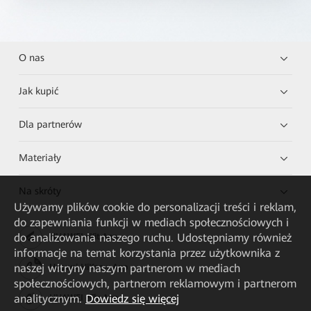
O nas
Jak kupić
Dla partnerów
Materiały
Na skróty
Używamy plików cookie do personalizacji treści i reklam,
do zapewniania funkcji w mediach społecznościowych i
do analizowania naszego ruchu. Udostępniamy również
HUAWEI eKit App
informacje na temat korzystania przez użytkownika z
naszej witryny naszym partnerom w mediach
Huawei HiKnow App
społecznościowych, partnerom reklamowym i partnerom
analitycznym.
Dowiedz się więcej
HUAWEI eFly App