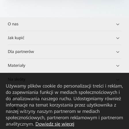
O nas
Jak kupić
Dla partnerów
Materiały
Na skróty
Używamy plików cookie do personalizacji treści i reklam,
do zapewniania funkcji w mediach społecznościowych i
do analizowania naszego ruchu. Udostępniamy również
HUAWEI eKit App
informacje na temat korzystania przez użytkownika z
naszej witryny naszym partnerom w mediach
Huawei HiKnow App
społecznościowych, partnerom reklamowym i partnerom
analitycznym.
Dowiedz się więcej
HUAWEI eFly App