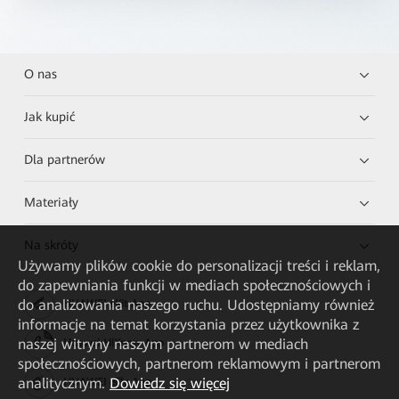
O nas
Jak kupić
Dla partnerów
Materiały
Na skróty
Używamy plików cookie do personalizacji treści i reklam,
do zapewniania funkcji w mediach społecznościowych i
do analizowania naszego ruchu. Udostępniamy również
HUAWEI eKit App
informacje na temat korzystania przez użytkownika z
naszej witryny naszym partnerom w mediach
Huawei HiKnow App
społecznościowych, partnerom reklamowym i partnerom
analitycznym.
Dowiedz się więcej
HUAWEI eFly App