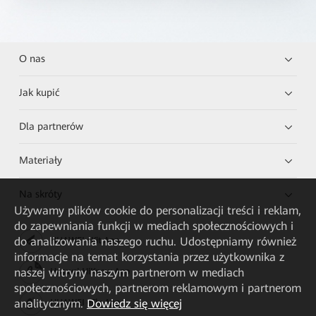
O nas
Jak kupić
Dla partnerów
Materiały
Na skróty
Używamy plików cookie do personalizacji treści i reklam,
do zapewniania funkcji w mediach społecznościowych i
do analizowania naszego ruchu. Udostępniamy również
HUAWEI eKit App
informacje na temat korzystania przez użytkownika z
naszej witryny naszym partnerom w mediach
Huawei HiKnow App
społecznościowych, partnerom reklamowym i partnerom
analitycznym.
Dowiedz się więcej
HUAWEI eFly App