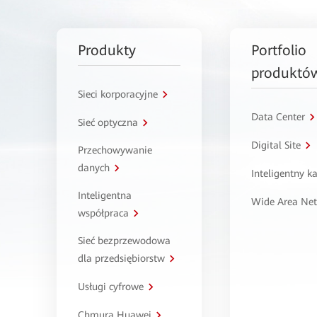
Produkty
Portfolio
produktó
Sieci korporacyjne
Data Center
Sieć optyczna
Digital Site
Przechowywanie
danych
Inteligentny 
Inteligentna
Wide Area Ne
współpraca
Sieć bezprzewodowa
dla przedsiębiorstw
Usługi cyfrowe
Chmura Huawei