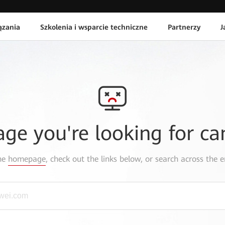
ązania
Szkolenia i wsparcie techniczne
Partnerzy
J
age you're looking for ca
the
homepage
, check out the links below, or search across the e