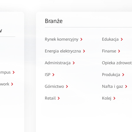
Branże
w
Rynek komercyjny
Edukacja
Energia elektryczna
Finanse
Administracja
Opieka zdrowo
kampus
ISP
Produkcja
twork
Górnictwo
Nafta i gaz
Retail
Kolej