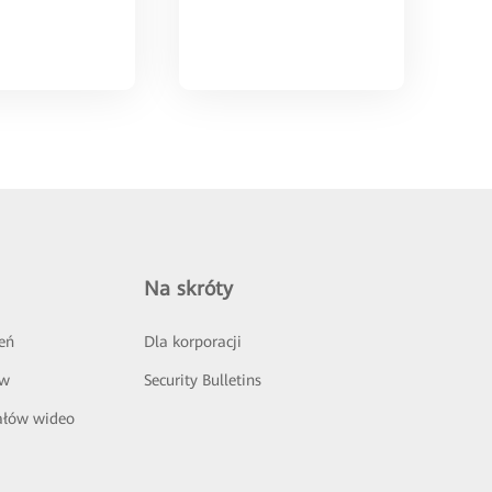
Na skróty
eń
Dla korporacji
ów
Security Bulletins
ałów wideo