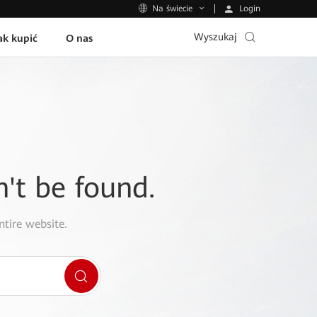
Login
Na świecie
Wyszukaj
ak kupić
O nas
n't be found.
ntire website.