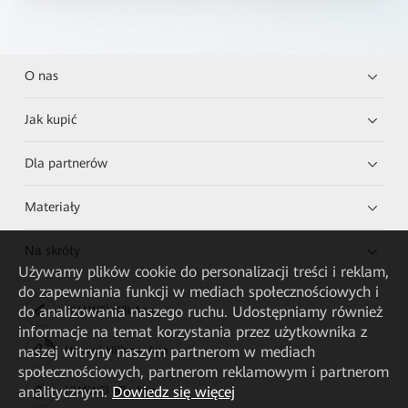
O nas
Jak kupić
Dla partnerów
Materiały
Na skróty
Używamy plików cookie do personalizacji treści i reklam,
do zapewniania funkcji w mediach społecznościowych i
do analizowania naszego ruchu. Udostępniamy również
HUAWEI eKit App
informacje na temat korzystania przez użytkownika z
naszej witryny naszym partnerom w mediach
Huawei HiKnow App
społecznościowych, partnerom reklamowym i partnerom
analitycznym.
Dowiedz się więcej
HUAWEI eFly App