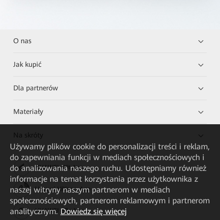
O nas
Jak kupić
Dla partnerów
Materiały
Na skróty
Używamy plików cookie do personalizacji treści i reklam,
do zapewniania funkcji w mediach społecznościowych i
do analizowania naszego ruchu. Udostępniamy również
HUAWEI eKit App
informacje na temat korzystania przez użytkownika z
naszej witryny naszym partnerom w mediach
Huawei HiKnow App
społecznościowych, partnerom reklamowym i partnerom
analitycznym.
Dowiedz się więcej
HUAWEI eFly App