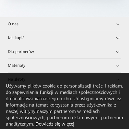
O nas
Jak kupić
Dla partnerów
Materiały
Na skróty
Używamy plików cookie do personalizacji treści i reklam,
do zapewniania funkcji w mediach społecznościowych i
do analizowania naszego ruchu. Udostępniamy również
HUAWEI eKit App
informacje na temat korzystania przez użytkownika z
naszej witryny naszym partnerom w mediach
Huawei HiKnow App
społecznościowych, partnerom reklamowym i partnerom
analitycznym.
Dowiedz się więcej
HUAWEI eFly App