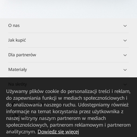
O nas
Jak kupić
Dla partnerów
Materiały
Na skróty
Używamy plików cookie do personalizacji treści i reklam,
do zapewniania funkcji w mediach społecznościowych i
do analizowania naszego ruchu. Udostępniamy również
HUAWEI eKit App
informacje na temat korzystania przez użytkownika z
naszej witryny naszym partnerom w mediach
Huawei HiKnow App
społecznościowych, partnerom reklamowym i partnerom
analitycznym.
Dowiedz się więcej
HUAWEI eFly App