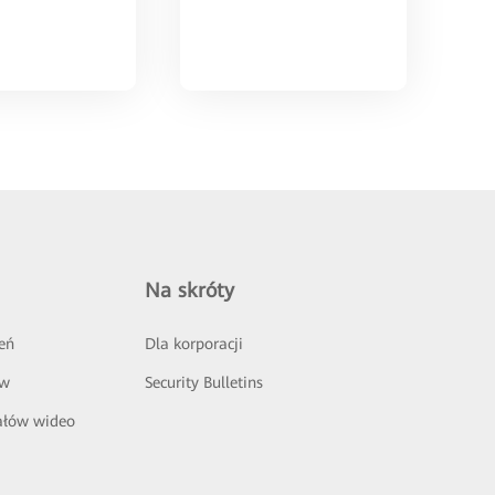
Na skróty
eń
Dla korporacji
ów
Security Bulletins
ałów wideo