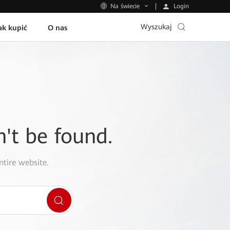
Login
Na świecie
Wyszukaj
ak kupić
O nas
n't be found.
ntire website.