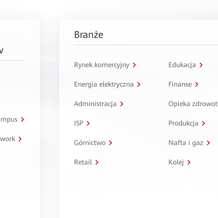
Branże
w
Rynek komercyjny
Edukacja
Energia elektryczna
Finanse
Administracja
Opieka zdrowo
kampus
ISP
Produkcja
twork
Górnictwo
Nafta i gaz
Retail
Kolej