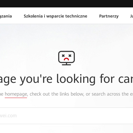
ązania
Szkolenia i wsparcie techniczne
Partnerzy
J
age you're looking for ca
the
homepage
, check out the links below, or search across the e