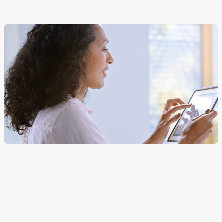
华为AirEngine 5762-12SW，是支持 Wi-Fi 6（802.11ax）标准的室内面
板 AP，体积小巧、安装部署灵活，能满足酒店、精装公寓、SOHO办
公、商业地产等不同室内覆盖场景的高带宽、高并发的网络需求。
极简安装免调试：
手机一键部署；
信号强，无惧穿墙；