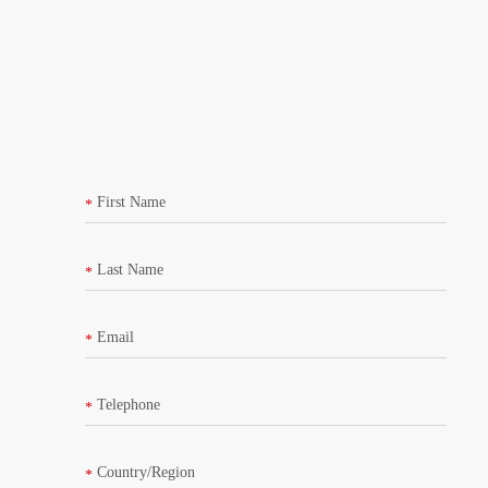
多彩设计，室内设计多样配。
想了解更多关于华为AirEngine 5762-12SW的信息，请
点击此处
请填写以下表格获取
First Name
*
Last Name
*
Email
*
Telephone
*
Country/Region
*