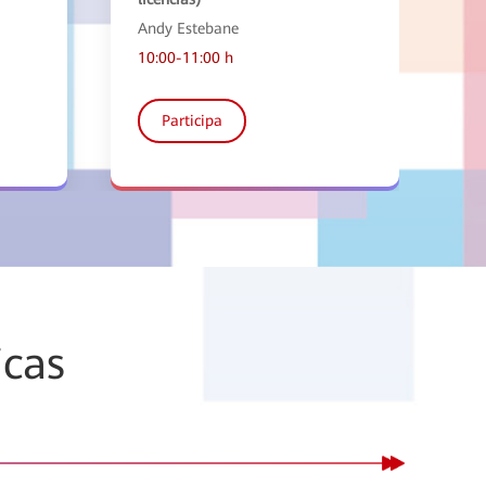
Andy Estebane
Ja
10:00-11:00 h
10
Participa
icas