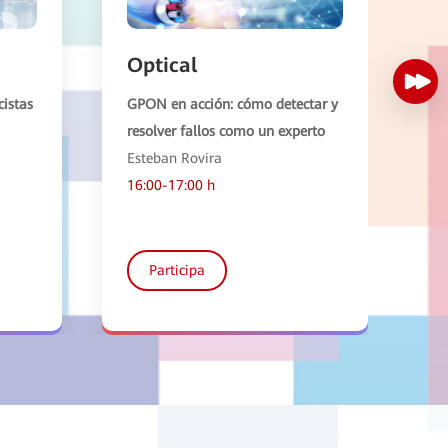
Optical
D
cistas
GPON en acción: cómo detectar y
El
resolver fallos como un experto
so
Esteban Rovira
Án
16:00-17:00 h
10
Participa