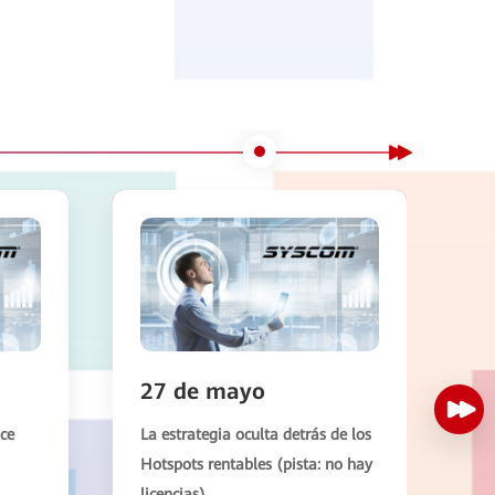
27 de mayo
2
ace
La estrategia oculta detrás de los
Ma
Hotspots rentables (pista: no hay
24
licencias)
pe