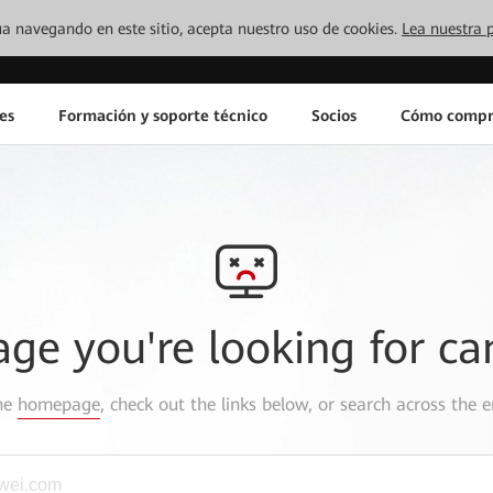
inúa navegando en este sitio, acepta nuestro uso de cookies.
Lea nuestra p
es
Formación y soporte técnico
Socios
Cómo compr
age you're looking for ca
the
homepage
, check out the links below, or search across the e