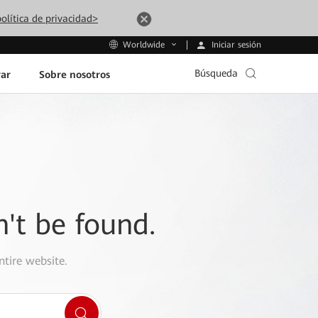
olítica de privacidad>
Iniciar sesión
Worldwide
Búsqueda
ar
Sobre nosotros
n't be found.
ntire website.