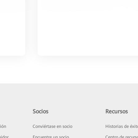
Socios
Recursos
ión
Conviértase en socio
Historias de éxit
uidor
Encuentre un socio
Centro de recurs