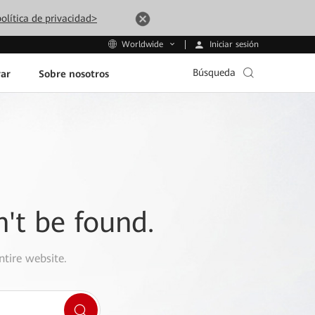
olítica de privacidad>
Iniciar sesión
Worldwide
Búsqueda
ar
Sobre nosotros
n't be found.
ntire website.