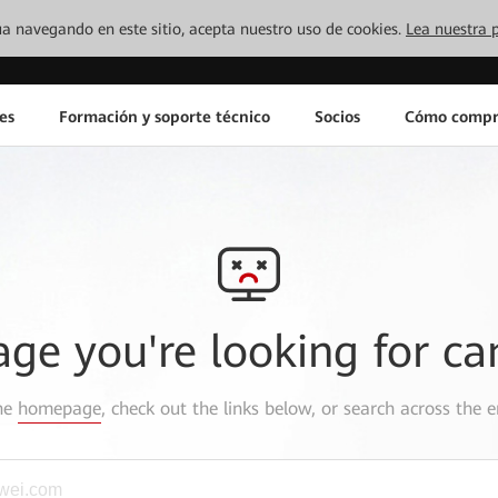
inúa navegando en este sitio, acepta nuestro uso de cookies.
Lea nuestra p
es
Formación y soporte técnico
Socios
Cómo compr
age you're looking for ca
the
homepage
, check out the links below, or search across the e