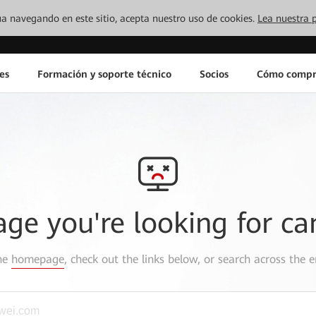
inúa navegando en este sitio, acepta nuestro uso de cookies.
Lea nuestra p
es
Formación y soporte técnico
Socios
Cómo compr
age you're looking for ca
the
homepage
, check out the links below, or search across the e