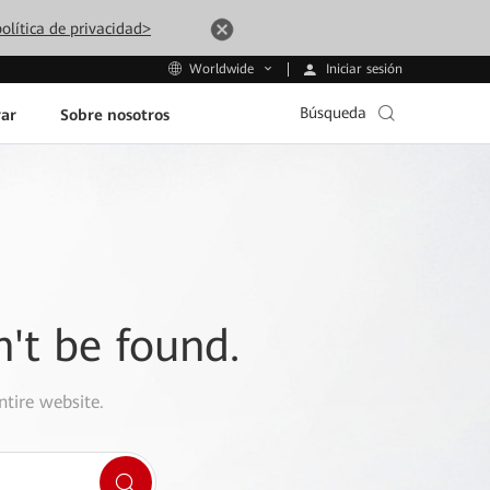
olítica de privacidad>
Iniciar sesión
Worldwide
Búsqueda
ar
Sobre nosotros
n't be found.
ntire website.