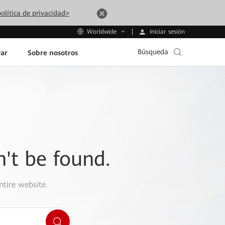
olítica de privacidad>
Iniciar sesión
Worldwide
Búsqueda
ar
Sobre nosotros
n't be found.
ntire website.