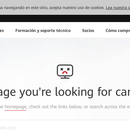
inúa navegando en este sitio, acepta nuestro uso de cookies.
Lea nuestra p
es
Formación y soporte técnico
Socios
Cómo compr
age you're looking for ca
the
homepage
, check out the links below, or search across the e