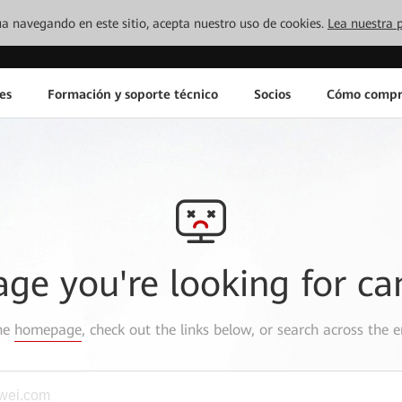
inúa navegando en este sitio, acepta nuestro uso de cookies.
Lea nuestra p
es
Formación y soporte técnico
Socios
Cómo compr
age you're looking for ca
the
homepage
, check out the links below, or search across the e