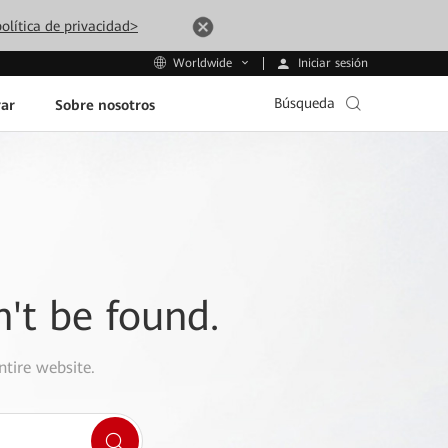
olítica de privacidad>
Iniciar sesión
Worldwide
Búsqueda
ar
Sobre nosotros
n't be found.
ntire website.