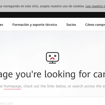
inúa navegando en este sitio, acepta nuestro uso de cookies.
Lea nuestra p
es
Formación y soporte técnico
Socios
Cómo compr
age you're looking for ca
the
homepage
, check out the links below, or search across the e