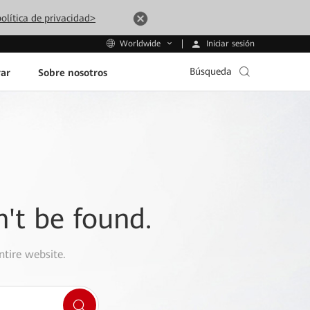
olítica de privacidad>
Iniciar sesión
Worldwide
Búsqueda
ar
Sobre nosotros
n't be found.
ntire website.