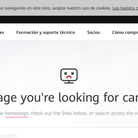
inúa navegando en este sitio, acepta nuestro uso de cookies.
Lea nuestra p
es
Formación y soporte técnico
Socios
Cómo compr
age you're looking for ca
the
homepage
, check out the links below, or search across the e