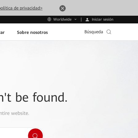
olítica de privacidad>
Iniciar sesión
Worldwide
Búsqueda
ar
Sobre nosotros
n't be found.
ntire website.