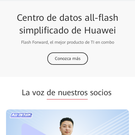
Redes de alta calidad gestionadas en la nube
para MSP
Sol
Centro de datos all-flash
simplificado de Huawei
Flash Forward, el mejor producto de TI en combo
Conozca más
La voz
de nuestros
socios