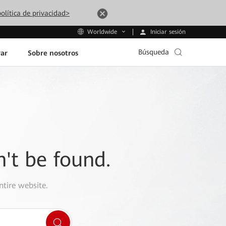
olítica de privacidad>
Iniciar sesión
Worldwide
Búsqueda
ar
Sobre nosotros
n't be found.
ntire website.