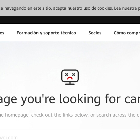
inúa navegando en este sitio, acepta nuestro uso de cookies.
Lea nuestra p
es
Formación y soporte técnico
Socios
Cómo compr
age you're looking for ca
the
homepage
, check out the links below, or search across the e