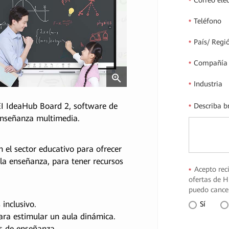
Correo ele
*
Teléfono
*
País/ Regi
*
Compañía
*
Industria
*
I IdeaHub Board 2, software de
Describa b
*
 enseñanza multimedia.
 el sector educativo para ofrecer
la enseñanza, para tener recursos
Acepto rec
*
ofertas de H
puedo cance
inclusivo.
Sí
ara estimular un aula dinámica.
s de enseñanza.