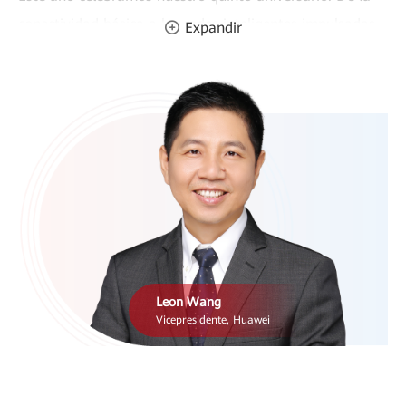
conectividad básica a las redes inteligentes impulsadas
Expandir
por IA, estamos forjando el futuro de la infraestructura
digital. Bajo el lema «Xinghe Intelligent Network,
Innovations Never Stop», visionarios globales
convergerán para explorar tecnologías de vanguardia,
tendencias emergentes y oportunidades de negocio
transformadoras.
Asegure su ventaja competitiva. Nos vemos en
Medellín.
Leon Wang
Vicepresidente, Huawei