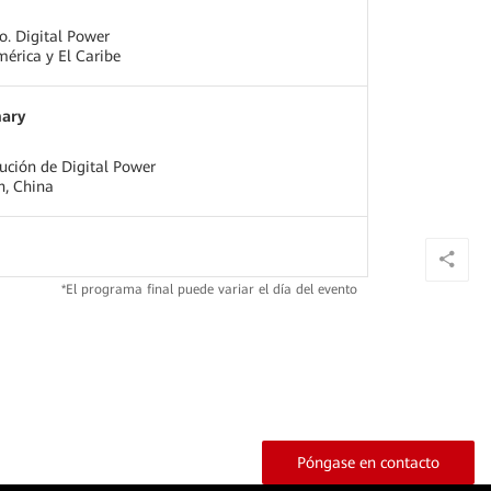
o. Digital Power
érica y El Caribe
ary
lución de Digital Power
, China
*El programa final puede variar el día del evento
Póngase en contacto