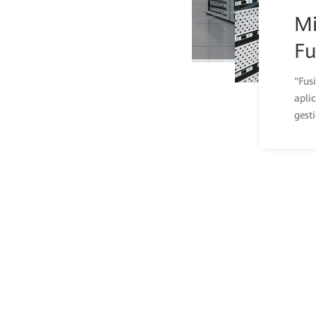
Mi
Fu
"Fus
apli
gest