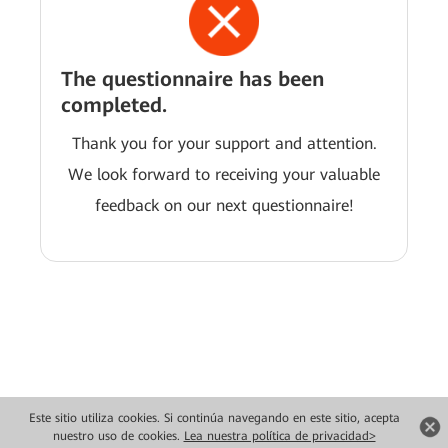
The questionnaire has been
completed.
Thank you for your support and attention.
We look forward to receiving your valuable
feedback on our next questionnaire!
Este sitio utiliza cookies. Si continúa navegando en este sitio, acepta
Copyright © 2026 Huawei Technologies Co., Ltd. Todos los derechos reservados.
nuestro uso de cookies.
Lea nuestra política de privacidad>
Privacidad
Términos de uso