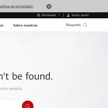
olítica de privacidad>
Iniciar sesión
Worldwide
Búsqueda
ar
Sobre nosotros
n't be found.
ntire website.