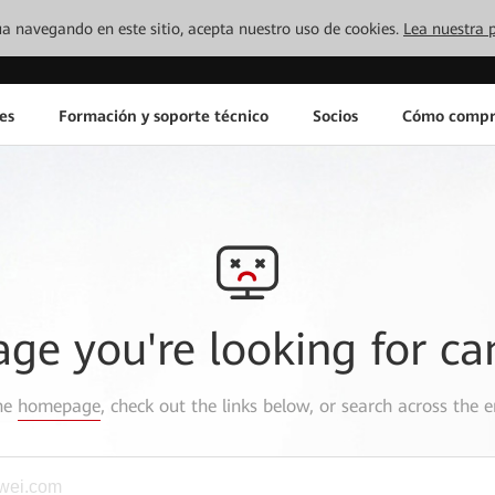
inúa navegando en este sitio, acepta nuestro uso de cookies.
Lea nuestra p
es
Formación y soporte técnico
Socios
Cómo compr
age you're looking for ca
the
homepage
, check out the links below, or search across the e