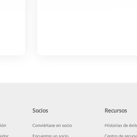
Socios
Recursos
ión
Conviértase en socio
Historias de éxit
uidor
Encuentre un socio
Centro de recurs