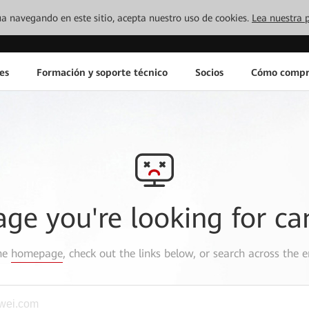
inúa navegando en este sitio, acepta nuestro uso de cookies.
Lea nuestra p
es
Formación y soporte técnico
Socios
Cómo compr
age you're looking for ca
the
homepage
, check out the links below, or search across the e