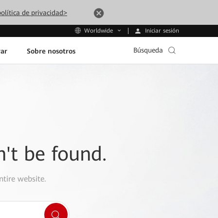
olítica de privacidad>
Iniciar sesión
Worldwide
Búsqueda
ar
Sobre nosotros
n't be found.
ntire website.