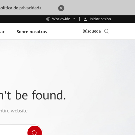
olítica de privacidad>
Iniciar sesión
Worldwide
Búsqueda
ar
Sobre nosotros
n't be found.
ntire website.