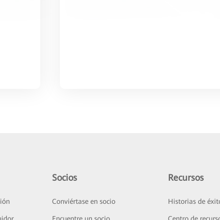
Socios
Recursos
ión
Conviértase en socio
Historias de éxit
uidor
Encuentre un socio
Centro de recurs