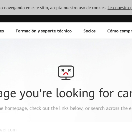
inúa navegando en este sitio, acepta nuestro uso de cookies.
Lea nuestra p
es
Formación y soporte técnico
Socios
Cómo compr
age you're looking for ca
the
homepage
, check out the links below, or search across the e