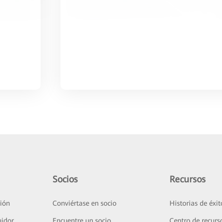
Socios
Recursos
ión
Conviértase en socio
Historias de éxit
uidor
Encuentre un socio
Centro de recurs