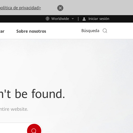
olítica de privacidad>
Iniciar sesión
Worldwide
Búsqueda
ar
Sobre nosotros
n't be found.
ntire website.