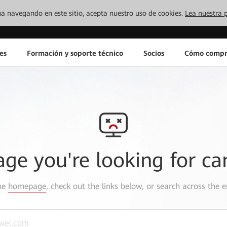
inúa navegando en este sitio, acepta nuestro uso de cookies.
Lea nuestra p
es
Formación y soporte técnico
Socios
Cómo compr
age you're looking for ca
the
homepage
, check out the links below, or search across the e